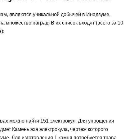
лам, являются уникальной добычей в Инадзуме,
а множество наград. В их список входят (всего за 10
):
овах можно найти 151 электрокул. Для упрощения
мет Камень эха электрокула, чертеж которого
зуме. Для изготовления 1 камня потребуется трава