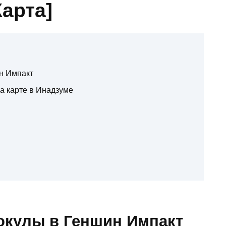
арта]
н Импакт
а карте в Инадзуме
окулы в Геншин Импакт