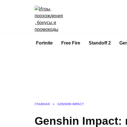
Перейти
к
содержанию
Fortnite
Free Fire
Standoff 2
Gen
ГЛАВНАЯ
»
GENSHIN IMPACT
Genshin Impact: 