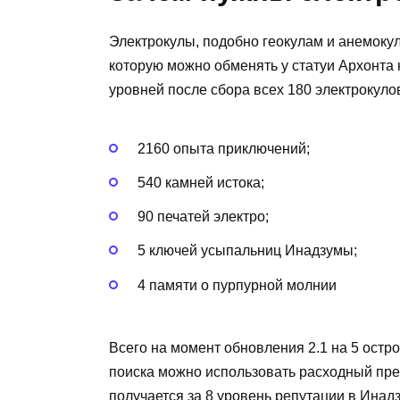
Электрокулы, подобно геокулам и анемоку
которую можно обменять у статуи Архонта н
уровней после сбора всех 180 электрокулов
2160 опыта приключений;
540 камней истока;
90 печатей электро;
5 ключей усыпальниц Инадзумы;
4 памяти о пурпурной молнии
Всего на момент обновления 2.1 на 5 остр
поиска можно использовать расходный пред
получается за 8 уровень репутации в Инад