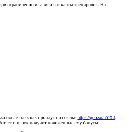
дов ограниченно и зависит от карты тренировок. На
о после того, как пройдут по ссылке
https://goo.su/5YX3
.
аботает и игрок получит положенные ему бонусы.