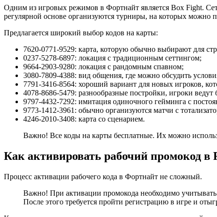
Одним из игровых режимов в Фортнайт является Box Fight. Се
регулярной основе организуются турниры, на которых можно п
Предлагается широкий выбор кодов на карты:
7620-0771-9529: карта, которую обычно выбирают для ст
0237-5278-6897: локация с традиционным сеттингом;
9664-2903-9280: локация с рандомным спавном;
3080-7809-4388: вид общения, где можно обсудить услови
7791-3416-8564: хороший вариант для новых игроков, ко
4078-8686-5479: разнообразные постройки, игроки ведут 
9797-4432-7292: имитация одиночного гейминга с посто
9773-1412-3961: обычно организуются матчи с тотализато
4246-2010-3408: карта со сценарием.
Важно! Все коды на карты бесплатные. Их можно использо
Как активировать рабочий промокод в F
Процесс активации рабочего кода в Фортнайт не сложный.
Важно! При активации промокода необходимо учитывать 
После этого требуется пройти регистрацию в игре и оты