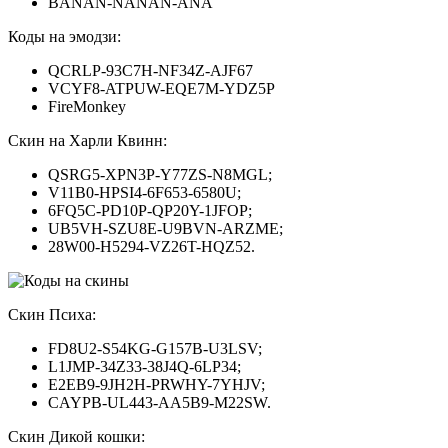
BANAN-NANAN-ANA
Коды на эмодзи:
QCRLP-93C7H-NF34Z-AJF67
VCYF8-ATPUW-EQE7M-YDZ5P
FireMonkey
Скин на Харли Квинн:
QSRG5-XPN3P-Y77ZS-N8MGL;
V11B0-HPSI4-6F653-6580U;
6FQ5C-PD10P-QP20Y-1JFOP;
UB5VH-SZU8E-U9BVN-ARZME;
28W00-H5294-VZ26T-HQZ52.
Скин Психа:
FD8U2-S54KG-G157B-U3LSV;
L1JMP-34Z33-38J4Q-6LP34;
E2EB9-9JH2H-PRWHY-7YHJV;
CAYPB-UL443-AA5B9-M22SW.
Скин Дикой кошки: