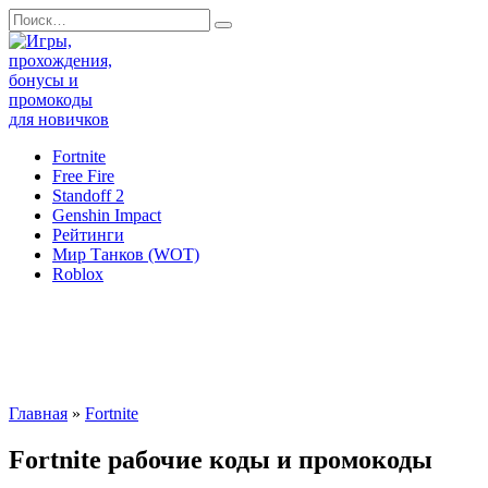
Перейти
Search
к
for:
содержанию
Fortnite
Free Fire
Standoff 2
Genshin Impact
Рейтинги
Мир Танков (WOT)
Roblox
Главная
»
Fortnite
Fortnite рабочие коды и промокоды