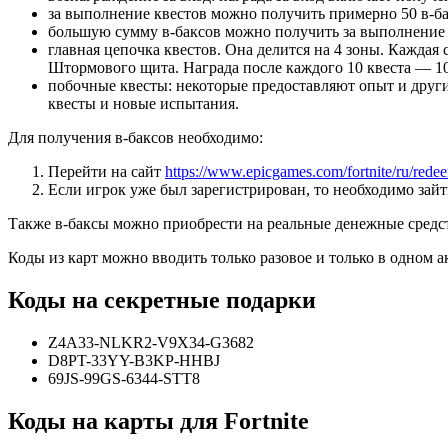
за выполнение квестов можно получить примерно 50 в-б
большую сумму в-баксов можно получить за выполнение з
главная цепочка квестов. Она делится на 4 зоны. Каждая
Штормового щита. Награда после каждого 10 квеста — 10
побочные квесты: некоторые предоставляют опыт и други
квесты и новые испытания.
Для получения в-баксов необходимо:
Перейти на сайт
https://www.epicgames.com/fortnite/ru/rede
Если игрок уже был зарегистрирован, то необходимо зай
Также в-баксы можно приобрести на реальные денежные средст
Коды из карт можно вводить только разовое и только в одном а
Коды на секретные подарки
Z4A33-NLKR2-V9X34-G3682
D8PT-33YY-B3KP-HHBJ
69JS-99GS-6344-STT8
Коды на карты для Fortnite