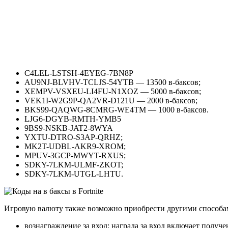
C4LEL-LSTSH-4EYEG-7BN8P
AU9NJ-BLVHV-TCLJS-54YTB — 13500 в-баксов;
XEMPV-VSXEU-LI4FU-N1XOZ — 5000 в-баксов;
VEK1I-W2G9P-QA2VR-D121U — 2000 в-баксов;
BKS99-QAQWG-8CMRG-WE4TM — 1000 в-баксов.
LJG6-DGYB-RMTH-YMB5
9BS9-NSKB-JAT2-8WYA
YXTU-DTRO-S3AP-QRHZ;
MK2T-UDBL-AKR9-XROM;
MPUV-3GCP-MWYT-RXUS;
SDKY-7LKM-ULMF-ZKOT;
SDKY-7LKM-UTGL-LHTU.
Игровую валюту также возможно приобрести другими способа
вознаграждение за вход: награда за вход включает получ