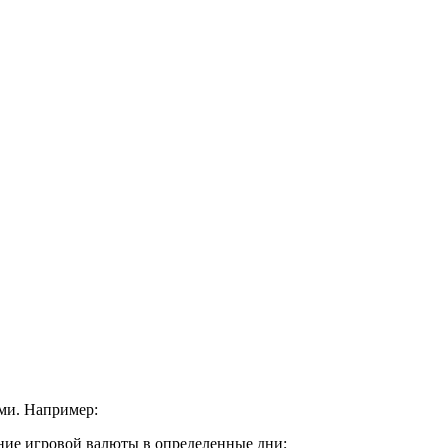
ми. Например:
ение игровой валюты в определенные дни;