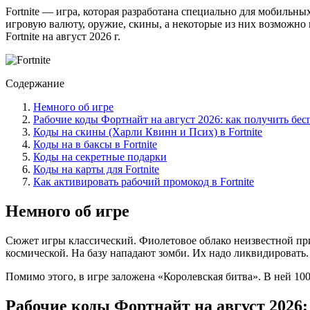
Fortnite — игра, которая разработана специально для мобильн
игровую валюту, оружие, скины, а некоторые из них возможно 
Fortnite на август 2026 г.
Содержание
Немного об игре
Рабочие коды Фортнайт на август 2026: как получить бес
Коды на скины (Харли Квинн и Псих) в Fortnite
Коды на в баксы в Fortnite
Коды на секретные подарки
Коды на карты для Fortnite
Как активировать рабочий промокод в Fortnite
Немного об игре
Сюжет игры классический. Фиолетовое облако неизвестной при
космической. На базу нападают зомби. Их надо ликвидировать
Помимо этого, в игре заложена «Королевская битва». В ней 10
Рабочие коды Фортнайт на август 2026: