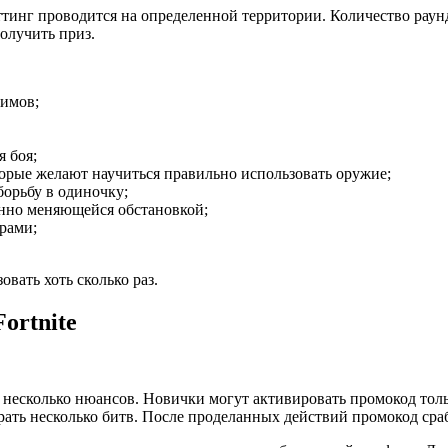
ттинг проводится на определенной территории. Количество раун
олучить приз.
римов;
я боя;
торые желают научиться правильно использовать оружие;
борьбу в одиночку;
янно меняющейся обстановкой;
рами;
вать хоть сколько раз.
ortnite
несколько нюансов. Новички могут активировать промокод тольк
грать несколько битв. После проделанных действий промокод ср