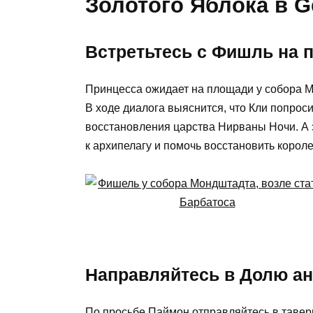
Золотого Яблока в G
Встретьтесь с Фишль на 
Принцесса ожидает на площади у собора М
В ходе диалога выяснится, что Кли попрос
восстановления царства Нирваны Ночи. А э
к архипелагу и помочь восстановить короле
Направляйтесь в Долю ан
По просьбе Паймон отправляйтесь в таве