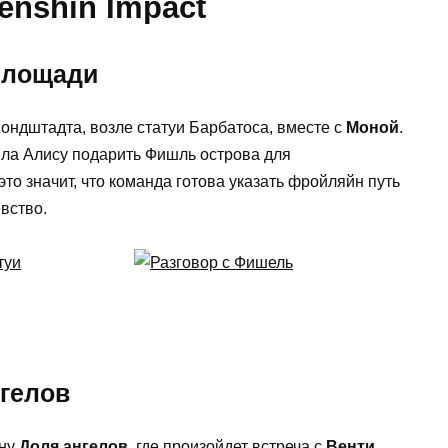
enshin Impact
площади
ондштадта, возле статуи Барбатоса, вместе с
Моной
.
ила Алису подарить Фишль острова для
то значит, что команда готова указать фройляйн путь
вство.
гелов
рну
Доля ангелов
, где произойдет встреча с
Венти
,