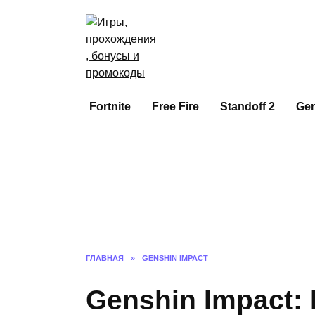
Перейти
к
содержанию
Fortnite
Free Fire
Standoff 2
Gen
ГЛАВНАЯ
»
GENSHIN IMPACT
Genshin Impact: