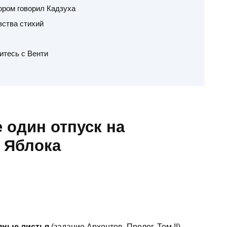
ором говорил Кадзуха
вства стихий
итесь с Венти
е один отпуск на
 Яблока
яные листья
(задание Архонтов, Пролог, Том II).