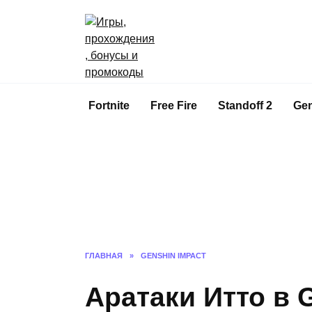
Перейти
к
содержанию
Fortnite
Free Fire
Standoff 2
Gen
ГЛАВНАЯ
»
GENSHIN IMPACT
Аратаки Итто в 