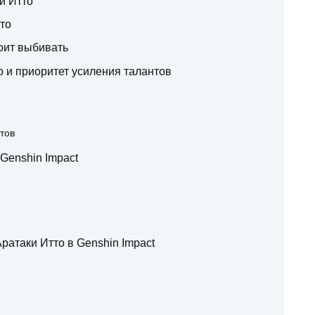
и Итто
то
тоит выбивать
о и приоритет усиления талантов
тов
Genshin Impact
ратаки Итто в Genshin Impact