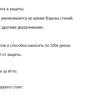
ита и защиты;
увеличивается во время Взрыва стихий;
с другими двуручниками;
гов и способна наносить по 100к урона;
т от защиты.
е за Итто:
дорого стоит;