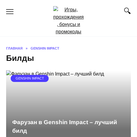
Перейти
к
содержанию
ГЛАВНАЯ
»
GENSHIN IMPACT
Билды
GENSHIN IMPACT
Фарузан в Genshin Impact – лучший
билд