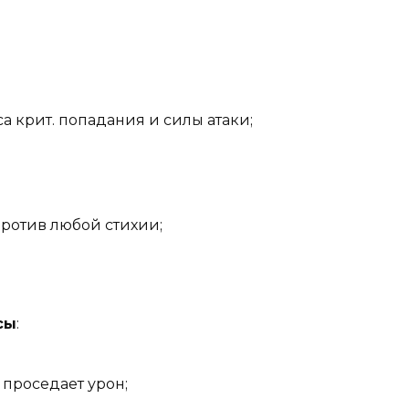
а крит. попадания и силы атаки;
ротив любой стихии;
сы
:
 проседает урон;