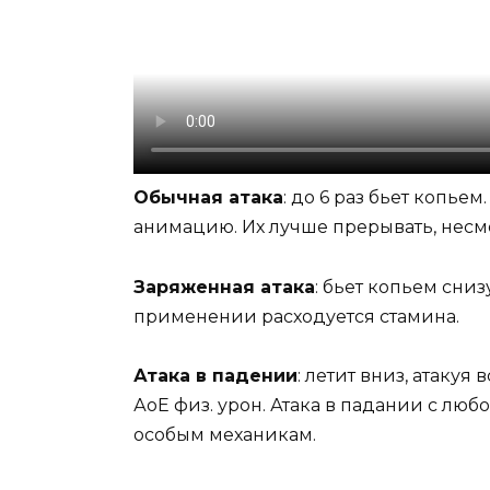
Обычная атака
: до 6 раз бьет копье
анимацию. Их лучше прерывать, несмо
Заряженная атака
: бьет копьем сни
применении расходуется стамина.
Атака в падении
: летит вниз, атакуя
АоЕ физ. урон. Атака в падании с люб
особым механикам.