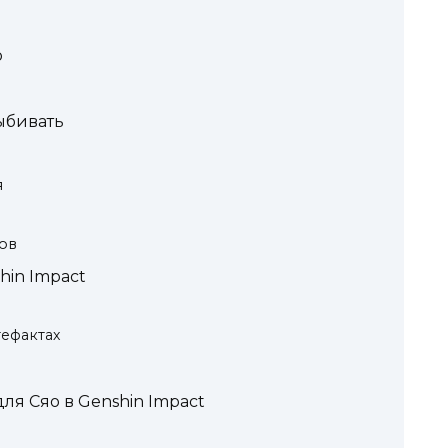
о
ыбивать
я
ов
hin Impact
тефактах
ля Сяо в Genshin Impact