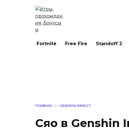
Перейти
к
содержанию
Fortnite
Free Fire
Standoff 2
ГЛАВНАЯ
»
GENSHIN IMPACT
Сяо в Genshin 