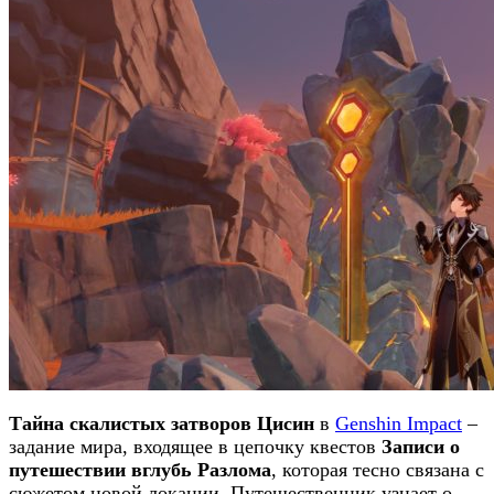
Тайна скалистых затворов Цисин
в
Genshin Impact
–
задание мира, входящее в цепочку квестов
З
аписи о
путешествии вглубь Разлома
,
которая тесно связана с
сюжетом новой локации. Путешественник узнает о