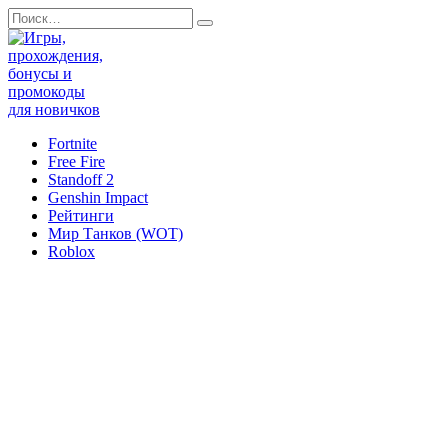
Перейти
Search
к
for:
содержанию
Fortnite
Free Fire
Standoff 2
Genshin Impact
Рейтинги
Мир Танков (WOT)
Roblox