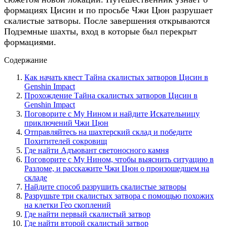
формациях Цисин и по просьбе Чжи Цюн разрушает
скалистые затворы. После завершения открываются
Подземные шахты, вход в которые был перекрыт
формациями.
Содержание
Как начать квест Тайна скалистых затворов Цисин в
Genshin Impact
Прохождение Тайна скалистых затворов Цисин в
Genshin Impact
Поговорите с Му Нином и найдите Искательницу
приключений Чжи Цюн
Отправляйтесь на шахтерский склад и победите
Похитителей сокровищ
Где найти Адъювант светоносного камня
Поговорите с Му Нином, чтобы выяснить ситуацию в
Разломе, и расскажите Чжи Цюн о произошедшем на
складе
Найдите способ разрушить скалистые затворы
Разрушьте три скалистых затвора с помощью похожих
на клетки Гео скоплений
Где найти первый скалистый затвор
Где найти второй скалистый затвор