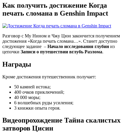
Как получить достижение Когда
печать сломана в Genshin Impact
Разговор с Му Нином и Чжу Цюн закончится получением
достижения «Когда печать сломана…». Станет доступно
следующее задание
–
Начало исследования глубин
из
цепочки
Записи о путешествии вглубь Разлома
.
Награды
Кроме достижения путешественник получает:
50 камней истока;
400 очков приключений;
40 000 моры;
6 волшебных руды усиления;
3 книжки опыта героя.
Видеопрохождение Тайна скалистых
затворов Цисин