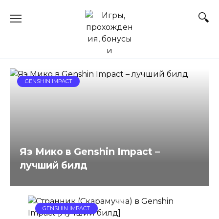
Перейти
к
содержанию
GENSHIN IMPACT
Яэ Мико в Genshin Impact –
лучший билд
GENSHIN IMPACT