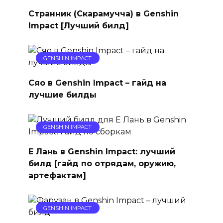
Странник (Скарамучча) в Genshin
Impact [Лучший билд]
GENSHIN IMPACT
Сяо в Genshin Impact – гайд на
лучшие билды
GENSHIN IMPACT
Е Лань в Genshin Impact: лучший
билд [гайд по отрядам, оружию,
артефактам]
GENSHIN IMPACT